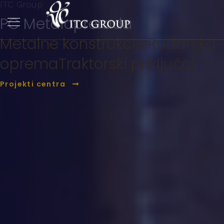
ITC Group
PC Metaloprerada
Metalne konstrukcije
Rudarska
oprema
Traktorski priključci
Projekti centra