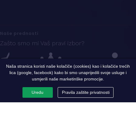
Naše prednosti
Zašto smo mi Vaš pravi izbor?
Naša stranica koristi naše kolačiče (cookies) kao i kolačiće trećih
lica (google, facebook) kako bi smo unaprijedili svoje usluge i
Iskustvo
Sigurnost i kvalitet
Ekspertni tim
usmjerili naše marketinške promocije.
Uredu
Pravila zaštite privatnosti
PC Metaloprerada
Par riječi o nama